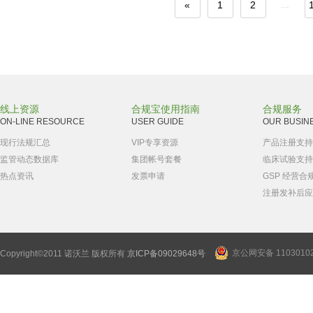
...
«
1
2
线上资源
合规宝使用指南
合规服务
ON-LINE RESOURCE
USER GUIDE
OUR BUSIN
现行法规汇总
VIP专享资源
产品注册支持
监管动态数据库
集团帐号套餐
临床试验支持
热点资讯
发票申请
GSP 经营合
注册发补后应
京公网安备 11030102
Copyright©2011 诺沃兰 版权所有
京ICP备09029648号